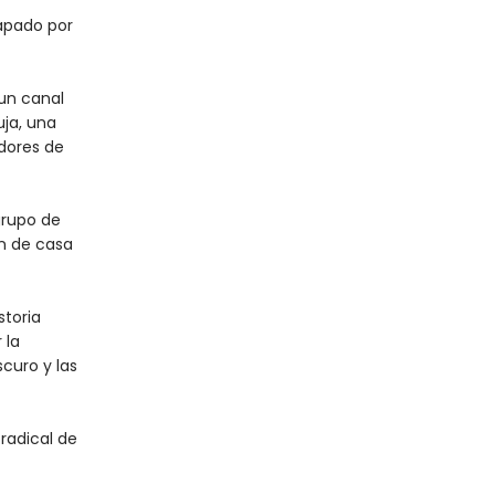
rapado por
un canal
uja, una
adores de
grupo de
n de casa
storia
 la
curo y las
radical de