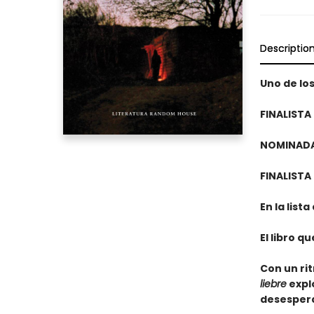
Descriptio
Uno de los
FINALISTA
NOMINADA
FINALISTA
En la list
El libro q
Con un ri
liebre
expl
desespera