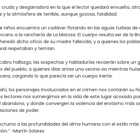
 cruda y desgarradora en la que el lector quedará envuelto, at
s y la atmósfera de terrible, aunque gozosa, fatalidad.
e niños encuentra un cadáver flotando en las aguas turbias de 
rcano a la ranchería de La Matosa. El cuerpo resulta ser de la Br
heredó dicho oficio de su madre fallecida, y a quienes los pobl
ural respetaban y temían.
cabro hallazgo, las sospechas y habladurías recaerán sobre un 
del pueblo, a quienes días antes una vecina vio mientras huía
icera, cargando lo que parecía ser un cuerpo inerte.
 ahí, los personajes involucrados en el crimen nos contarán su hi
os lectores nos sumergimos en la vida de este lugar acosado por
el abandono, y donde convergen la violencia del erotismo más os
elaciones de poder.
nocturno a las profundidades del alma humana con el estilo más 
ión.” -Martín Solares