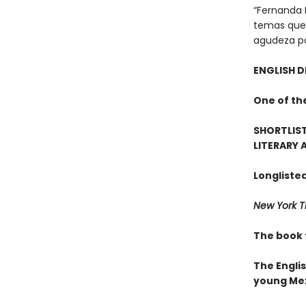
“Fernanda 
temas que 
agudeza poc
ENGLISH D
One of th
SHORTLIST
LITERARY
Longliste
New York T
The book t
The Engli
young Mex