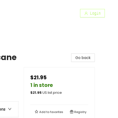
Login
cane
Go back
$21.95
1 in store
$
21.95
US list price
ons
Add to
favorites
Registry