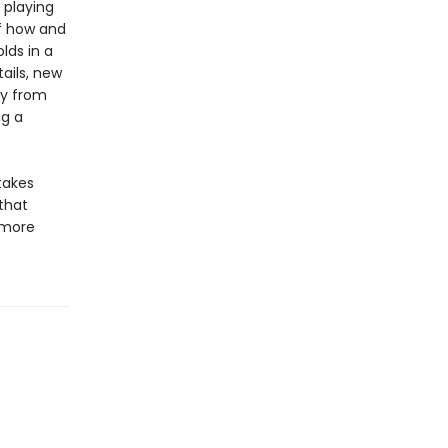
 playing
of how and
lds in a
tails, new
ty from
ng a
takes
 that
 more