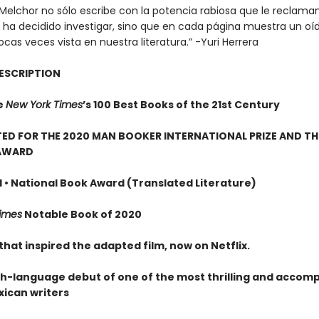
Melchor no sólo escribe con la potencia rabiosa que le reclaman
ha decidido investigar, sino que en cada página muestra un oí
as veces vista en nuestra literatura.” -Yuri Herrera
ESCRIPTION
e
New York Times
’s 100 Best Books of the 21st Century
ED FOR THE 2020 MAN BOOKER INTERNATIONAL PRIZE AND TH
 AWARD
d • National Book Award (Translated Literature)
imes
Notable Book of 2020
hat inspired the adapted film, now on Netflix.
sh-language debut of one of the most thrilling and accomp
ican writers