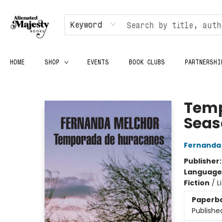
Keyword
HOME
SHOP
EVENTS
BOOK CLUBS
PARTNERSHI
Alienated Majesty Books
Temp
Seas
Fernanda
Publisher
Language
Fiction
/
L
Paperb
Publishe