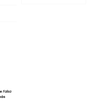
de
Falsa
más