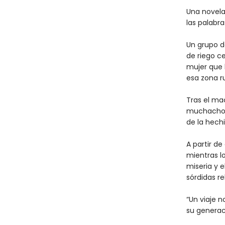
Una novela
las palabra
Un grupo d
de riego ce
mujer que 
esa zona r
Tras el ma
muchachos 
de la hech
A partir de
mientras l
miseria y 
sórdidas r
“Un viaje 
su generac