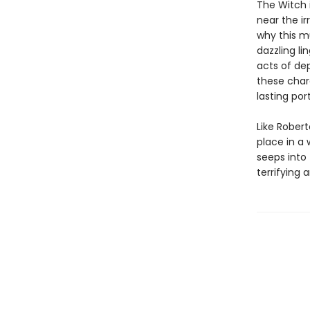
The Witch 
near the ir
why this m
dazzling li
acts of de
these char
lasting por
Like Rober
place in a 
seeps into 
terrifying 