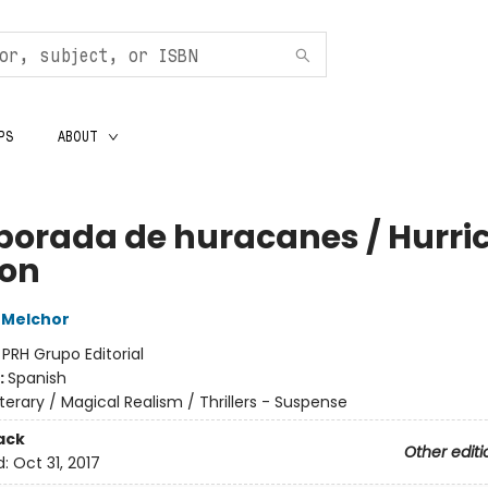
PS
ABOUT
orada de huracanes / Hurri
on
 Melchor
:
PRH Grupo Editorial
:
Spanish
iterary / Magical Realism / Thrillers - Suspense
ack
Other editi
d:
Oct 31, 2017